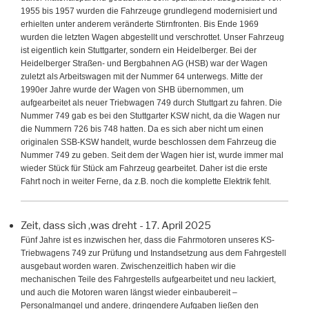
1955 bis 1957 wurden die Fahrzeuge grundlegend modernisiert und
erhielten unter anderem veränderte Stirnfronten. Bis Ende 1969
wurden die letzten Wagen abgestellt und verschrottet. Unser Fahrzeug
ist eigentlich kein Stuttgarter, sondern ein Heidelberger. Bei der
Heidelberger Straßen- und Bergbahnen AG (HSB) war der Wagen
zuletzt als Arbeitswagen mit der Nummer 64 unterwegs. Mitte der
1990er Jahre wurde der Wagen von SHB übernommen, um
aufgearbeitet als neuer Triebwagen 749 durch Stuttgart zu fahren. Die
Nummer 749 gab es bei den Stuttgarter KSW nicht, da die Wagen nur
die Nummern 726 bis 748 hatten. Da es sich aber nicht um einen
originalen SSB-KSW handelt, wurde beschlossen dem Fahrzeug die
Nummer 749 zu geben. Seit dem der Wagen hier ist, wurde immer mal
wieder Stück für Stück am Fahrzeug gearbeitet. Daher ist die erste
Fahrt noch in weiter Ferne, da z.B. noch die komplette Elektrik fehlt.
Zeit, dass sich ‚was dreht
- 17. April 2025
Fünf Jahre ist es inzwischen her, dass die Fahrmotoren unseres KS-
Triebwagens 749 zur Prüfung und Instandsetzung aus dem Fahrgestell
ausgebaut worden waren. Zwischenzeitlich haben wir die
mechanischen Teile des Fahrgestells aufgearbeitet und neu lackiert,
und auch die Motoren waren längst wieder einbaubereit –
Personalmangel und andere, dringendere Aufgaben ließen den