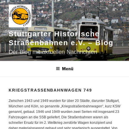
Zum
Inhalt
springen
Stuttgarter Historische
Straßenbahnen e.V. – Blog
Der Blog mit aktuellen Nachrichten
Menü
KRIEGSTRASSENBAHNWAGEN 749
Zwischen 1943 und 1949 wurden für über 20 Städte, darunter Stuttgart,
München und Köln, so genannte „Kriegsstraßenbahnwagen“, kurz KSW
genannt, gebaut. 1946 und 1949 wurden zwei Serien mit insgesamt 23
Fahrzeugen an die SSB geliefert. Die Straßenbahnen waren als
schneller Ersatz für im 2. Weltkrieg zerstörte Wagen konzipiert und
daher materialsparend gebaut und sehr spartanisch ausgestattet. Von