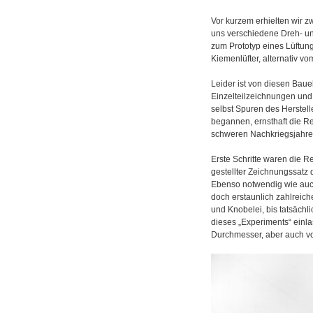
Vor kurzem erhielten wir z
uns verschiedene Dreh- und
zum Prototyp eines Lüftun
Kiemenlüfter, alternativ v
Leider ist von diesen Baue
Einzelteilzeichnungen und
selbst Spuren des Herstell
begannen, ernsthaft die R
schweren Nachkriegsjahren 
Erste Schritte waren die 
gestellter Zeichnungssatz 
Ebenso notwendig wie auch
doch erstaunlich zahlreich
und Knobelei, bis tatsächl
dieses „Experiments“ einlas
Durchmesser, aber auch vo