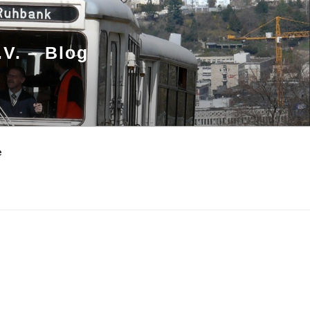
.V. – Blog
e