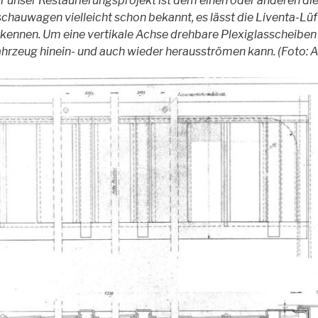
 unser Restaurierungsprojekt ist dem einen oder anderen di
hauwagen vielleicht schon bekannt, es lässt die Liventa-Lüf
rkennen. Um eine vertikale Achse drehbare Plexiglasscheiben g
Fahrzeug hinein- und auch wieder herausströmen kann. (Foto: 