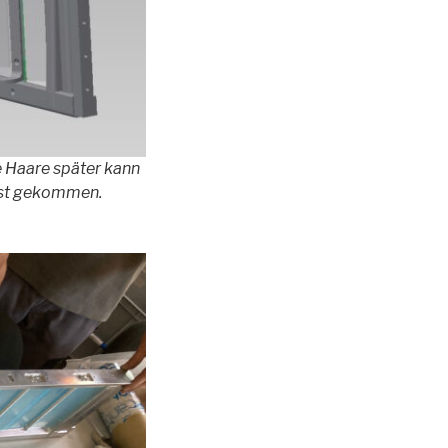
e Haare später kann
p ist gekommen.