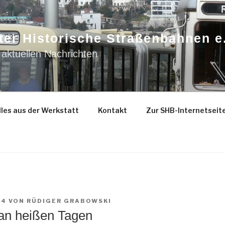
ter Historische Straßenbahnen e
 aktuellen Nachrichten
les aus der Werkstatt
Kontakt
Zur SHB-Internetseit
24
VON
RÜDIGER GRABOWSKI
 an heißen Tagen