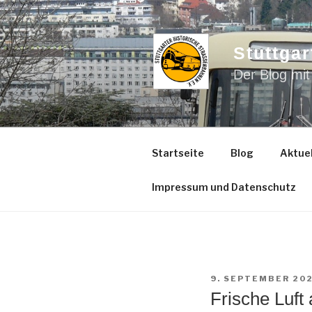
Zum
Inhalt
springen
Stuttgar
Der Blog mit
Startseite
Blog
Aktuel
Impressum und Datenschutz
VERÖFFENTLICHT
9. SEPTEMBER 20
AM
Frische Luft