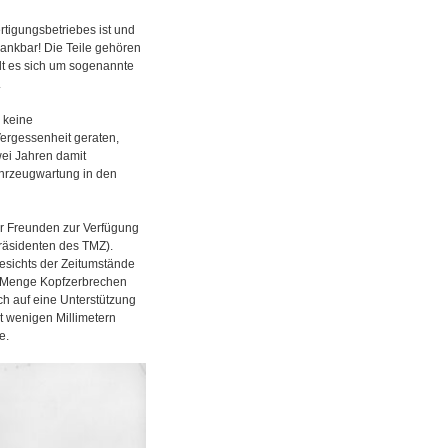
rtigungsbetriebes ist und
dankbar! Die Teile gehören
lt es sich um sogenannte
.
 keine
ergessenheit geraten,
wei Jahren damit
ahrzeugwartung in den
er Freunden zur Verfügung
Präsidenten des TMZ).
esichts der Zeitumstände
ede Menge Kopfzerbrechen
ch auf eine Unterstützung
it wenigen Millimetern
e.