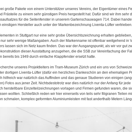
wei große Pakete von einem Unterstützer unseres Vereins, der Eigentümer eines Fe
 Frästeile zu einem sehr günstigen Preis hergestellt hat. Dafür sind wir ihm sehr 
gsaufsatzes für die Seitenfenster in unserem Gartenschauwagen 714. Dabei hande
om einstigen Hersteller auch unter der Markenbezeichnung Liventa-Lüfter vertrieben
lementen in Stuttgart nur eine sehr grobe Übersichtszeichnung erhalten geblieben,
 nur sehr wenige Maßangaben. Auch der Markenname ist offenbar weitgehend in V
ers lassen sich im Netz kaum finden. Das war der Ausgangspunkt, als wir vor gut z
ekonstruktion dieser Ausstattung anzugehen, die die SSB zur Vereinfachung der F
bereits bis 1949 durch einfache Klappfenster ersetzt hatte.
Recherche unseres Projektleiters im Tram-Museum Zürich und ein uns von Schweiz
der dortigen Liventa-Lüfter (dafür ein herzliches Dankeschön an den ehemaligen 
 hilfreich war natürlich das Auffinden und das genaue Studieren von einigen (ang
en) Fotos aus jener Zeit. Nichtsdestotrotz war dies natürlich nur der Anfang für j
ich herstellbare Einzelteilzeichnungen vorlagen und Firmen gefunden waren, die si
sen wollten. Schließlich reden wir hier einerseits von teils sehr filigranen Teilen m
n schmalen, komplex geformten Aluminiumleisten mit fast anderthalb Metern Läng