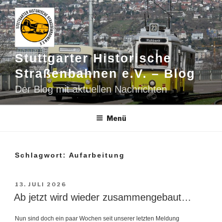
Zum
Inhalt
springen
Stuttgarter Historische
Straßenbahnen e.V. – Blog
Der Blog mit aktuellen Nachrichten
Menü
Schlagwort:
Aufarbeitung
VERÖFFENTLICHT
13. JULI 2026
AM
Ab jetzt wird wieder zusammengebaut…
Nun sind doch ein paar Wochen seit unserer letzten Meldung