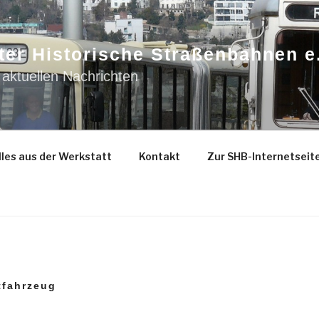
ter Historische Straßenbahnen e
 aktuellen Nachrichten
les aus der Werkstatt
Kontakt
Zur SHB-Internetseit
tfahrzeug