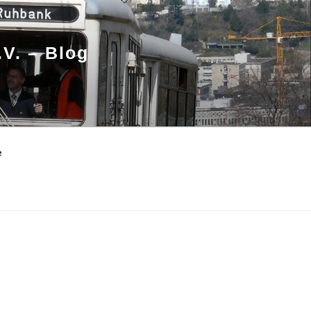
.V. – Blog
e