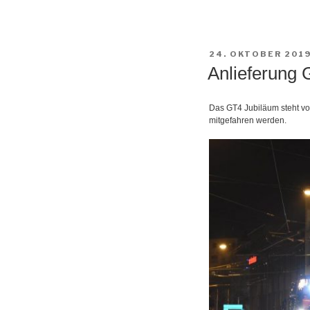
VERÖFFENTLICHT
24. OKTOBER 201
AM
Anlieferung 
Das GT4 Jubiläum steht vo
mitgefahren werden.