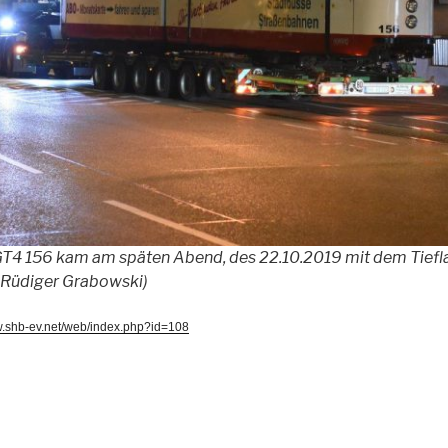
GT4 156 kam am späten Abend, des 22.10.2019 mit dem Tiefla
: Rüdiger Grabowski)
w.shb-ev.net/web/index.php?id=108