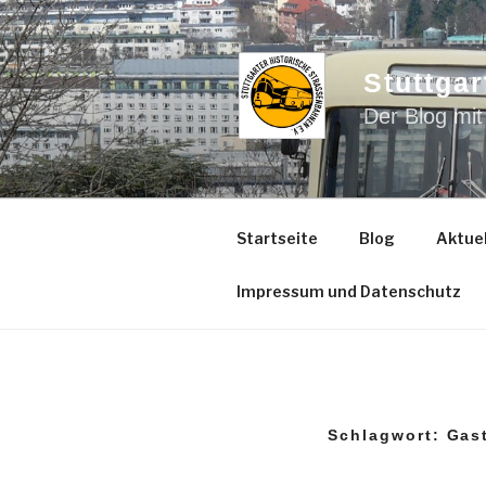
Zum
Inhalt
springen
Stuttgar
Der Blog mit
Startseite
Blog
Aktuel
Impressum und Datenschutz
Schlagwort:
Gas