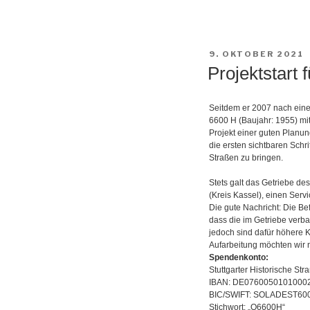
VERÖFFENTLICHT
9. OKTOBER 2021
AM
Projektstart 
Seitdem er 2007 nach eine
6600 H (Baujahr: 1955) mi
Projekt einer guten Planu
die ersten sichtbaren Schr
Straßen zu bringen.
Stets galt das Getriebe de
(Kreis Kassel), einen Serv
Die gute Nachricht: Die Be
dass die im Getriebe verb
jedoch sind dafür höhere K
Aufarbeitung möchten wir 
Spendenkonto:
Stuttgarter Historische St
IBAN: DE0760050101000
BIC/SWIFT: SOLADEST60
Stichwort: „O6600H“