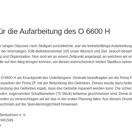
für die Aufarbeitung des O 6600 H
r langen Odyssee nach Stuttgart zurückkehrte, war die betriebsfähige Aufarbeitu
t der ehemaligen SSB-Betriebsnummer 105 unser Wunsch und Ziel. Jedoch bedarf 
ng und Organisation. Nun sind wir an einem Zeitpunkt angelangt, an welchem wir 
itte auf den Weg bringen können, um diesen wahrscheinlich letzten Stadtbus seines
s O 6600 H als Knackpunkt des Unterfangens. Deshalb beauftragten wir die Firma F
icepartner der Firma ZF, mit der Befundung des Getriebes. Dieses wurde dazu Anfa
fundung des Getriebes ergab, dass das Getriebe repariert werden kann. Die schlech
auten, sogenannten Schaltlamellen (70 Stück) teilweise geschmolzen sind. Diese k
osten zu veranschlagen als wir das in der ersten Planung taten. Aus diesem Grund
nochmals auf die Spendenmöglichkeit hinweisen:
raßenbahnen e. V.
2491569
0