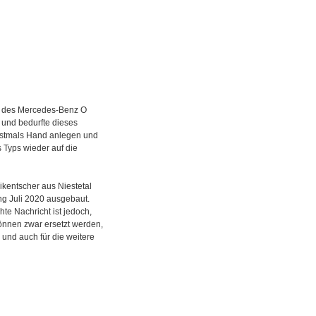
ng des Mercedes-Benz O
und bedurfte dieses
erstmals Hand anlegen und
 Typs wieder auf die
ikentscher aus Niestetal
ng Juli 2020 ausgebaut.
te Nachricht ist jedoch,
önnen zwar ersetzt werden,
 und auch für die weitere