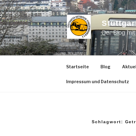
Zum
Inhalt
springen
Stuttgar
Der Blog mit
Startseite
Blog
Aktuel
Impressum und Datenschutz
Schlagwort:
Get