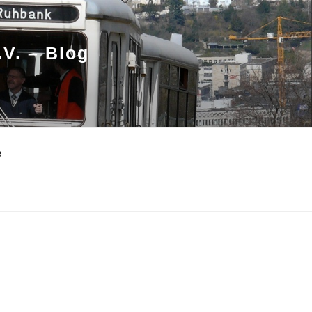
.V. – Blog
e