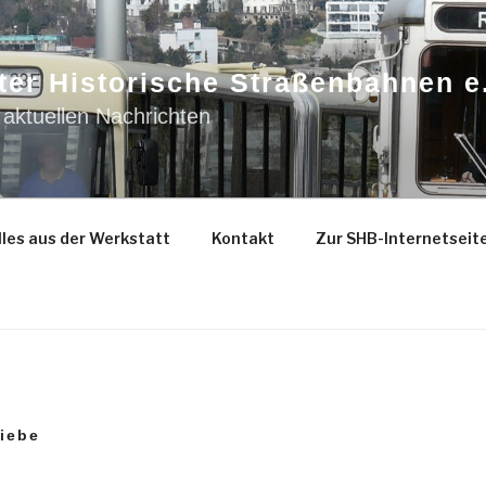
ter Historische Straßenbahnen e
 aktuellen Nachrichten
les aus der Werkstatt
Kontakt
Zur SHB-Internetseit
riebe