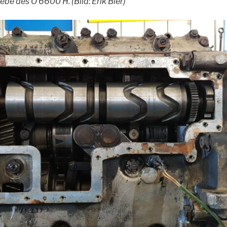
be des O 6600 H. (Bild: Erik Bier)