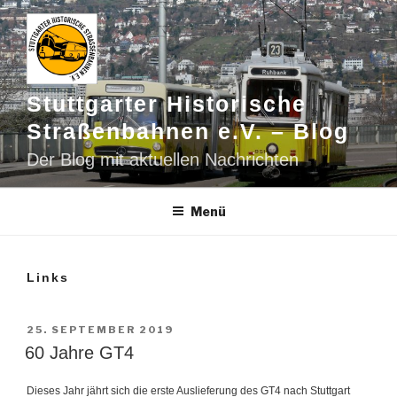
Zum
Inhalt
springen
Stuttgarter Historische
Straßenbahnen e.V. – Blog
Der Blog mit aktuellen Nachrichten
Menü
Links
VERÖFFENTLICHT
25. SEPTEMBER 2019
AM
60 Jahre GT4
Dieses Jahr jährt sich die erste Auslieferung des GT4 nach Stuttgart