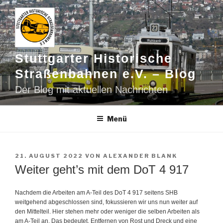
Zum
Inhalt
springen
Stuttgarter Historische
Straßenbahnen e.V. – Blog
Der Blog mit aktuellen Nachrichten
Menü
VERÖFFENTLICHT
21. AUGUST 2022
VON
ALEXANDER BLANK
AM
Weiter geht’s mit dem DoT 4 917
Nachdem die Arbeiten am A-Teil des DoT 4 917 seitens SHB
weitgehend abgeschlossen sind, fokussieren wir uns nun weiter auf
den Mittelteil. Hier stehen mehr oder weniger die selben Arbeiten als
am A-Teil an. Das bedeutet, Entfernen von Rost und Dreck und eine