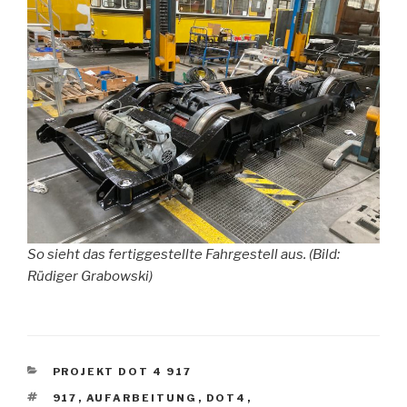
So sieht das fertiggestellte Fahrgestell aus. (Bild:
Rüdiger Grabowski)
KATEGORIEN
PROJEKT DOT 4 917
SCHLAGWÖRTER
917
,
AUFARBEITUNG
,
DOT4
,