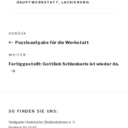
HAUPTWERKSTATT
,
LACKIERUNG
Beitragsnavigation
Vorheriger
ZURÜCK
Beitrag
Puzzleaufgabe für die Werkstatt
Nächster
WEITER
Beitrag
Fertiggestellt: Gottlieb Schlenkerle ist wieder da.
SO FINDEN SIE UNS:
Stuttgarter Historische Straßenbahnen e. V.
Postfach 50 10 63