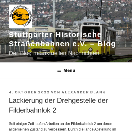
Zum
Inhalt
springen
Stuttgarter Historische
Straßenbahnen e.V. – Blog
Der Blog mit aktuellen Nachrichten
Menü
VERÖFFENTLICHT
4. OKTOBER 2022
VON
ALEXANDER BLANK
AM
Lackierung der Drehgestelle der
Filderbahnlok 2
Seit einiger Zeit laufen Arbeiten an der Filderbahnlok 2 um deren
allgemeinen Zustand zu verbessern. Durch die lange Abstellung im