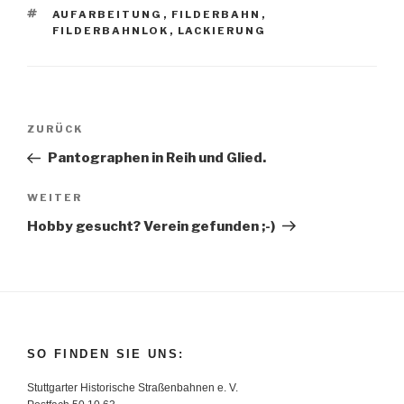
SCHLAGWÖRTER
AUFARBEITUNG
,
FILDERBAHN
,
FILDERBAHNLOK
,
LACKIERUNG
Beitragsnavigation
Vorheriger
ZURÜCK
Beitrag
Pantographen in Reih und Glied.
Nächster
WEITER
Beitrag
Hobby gesucht? Verein gefunden ;-)
SO FINDEN SIE UNS:
Stuttgarter Historische Straßenbahnen e. V.