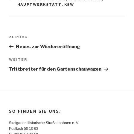
HAUPTWERKSTATT
,
KSW
Beitragsnavigation
Vorheriger
ZURÜCK
Beitrag
Neues zur Wiedereröffnung
Nächster
WEITER
Beitrag
Trittbretter für den Gartenschauwagen
SO FINDEN SIE UNS:
Stuttgarter Historische Straßenbahnen e. V.
Postfach 50 10 63