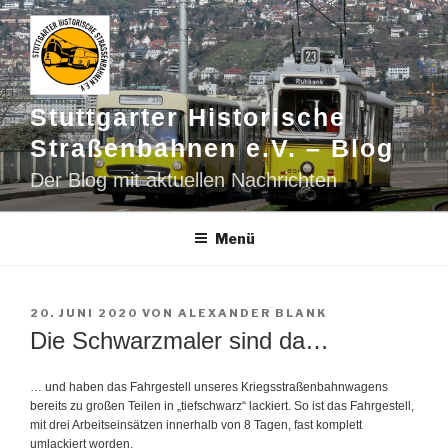
Zum
Inhalt
springen
Stuttgarter Historische
Straßenbahnen e.V. – Blog
Der Blog mit aktuellen Nachrichten
Menü
VERÖFFENTLICHT
20. JUNI 2020
VON
ALEXANDER BLANK
AM
Die Schwarzmaler sind da…
… und haben das Fahrgestell unseres Kriegsstraßenbahnwagens
bereits zu großen Teilen in „tiefschwarz“ lackiert. So ist das Fahrgestell,
mit drei Arbeitseinsätzen innerhalb von 8 Tagen, fast komplett
umlackiert worden.