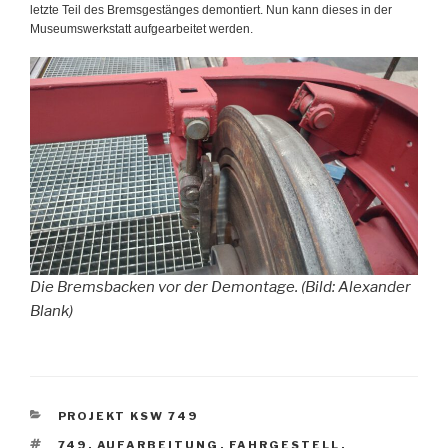
letzte Teil des Bremsgestänges demontiert. Nun kann dieses in der
Museumswerkstatt aufgearbeitet werden.
Die Bremsbacken vor der Demontage.
(Bild: Alexander
Blank)
KATEGORIEN
PROJEKT KSW 749
SCHLAGWÖRTER
749
,
AUFARBEITUNG
,
FAHRGESTELL
,