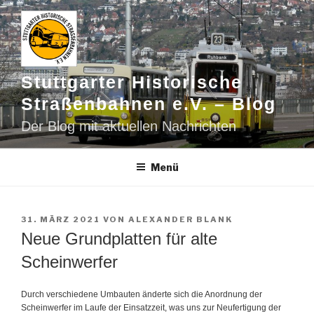
Zum
Inhalt
springen
Stuttgarter Historische
Straßenbahnen e.V. – Blog
Der Blog mit aktuellen Nachrichten
Menü
VERÖFFENTLICHT
31. MÄRZ 2021
VON
ALEXANDER BLANK
AM
Neue Grundplatten für alte
Scheinwerfer
Durch verschiedene Umbauten änderte sich die Anordnung der
Scheinwerfer im Laufe der Einsatzzeit, was uns zur Neufertigung der