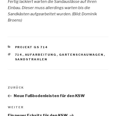
Fertig lackiert warten die Sandauslässe auf ihren
Einbau. Dieser muss allerdings warten bis die
Sandkästen aufgearbeitet wurden. (Bild: Dominik
Broens)
KATEGORIEN
PROJEKT GS 714
SCHLAGWÖRTER
714
,
AUFARBEITUNG
,
GARTENSCHAUWAGEN
,
SANDSTRAHLEN
Beitragsnavigation
Vorheriger
ZURÜCK
Beitrag
Neue Fußbodenleisten für den KSW
Nächster
WEITER
Beitrag
Ein neuer Ecksitz für den KSW