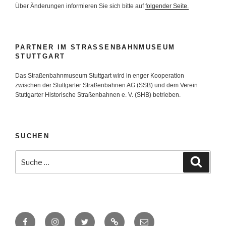
Über Änderungen informieren Sie sich bitte auf
folgender Seite.
PARTNER IM STRASSENBAHNMUSEUM S
TUTTGART
Das Straßenbahnmuseum Stuttgart wird in enger Kooperation
zwischen der Stuttgarter Straßenbahnen AG (SSB) und dem Verein
Stuttgarter Historische Straßenbahnen e. V. (SHB) betrieben.
SUCHEN
Suche
Suche
nach:
Facebook
Instagram
Twitter
Zur
E-