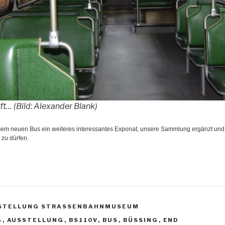
ft… (Bild: Alexander Blank)
esem neuen Bus ein weiteres interessantes Exponat, unsere Sammlung ergänzt und
zu dürfen.
STELLUNG STRASSENBAHNMUSEUM
R
G
,
AUSSTELLUNG
,
BS110V
,
BUS
,
BÜSSING
,
END