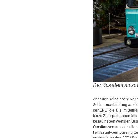
Der Bus steht ab sof
Aber der Reihe nach: Neben
Schienenanbindung an die
der END, die alle im Betr
kurze Zeit später ebenfal
besaß neben wenigen Busse
Omnibussen aus dem Hause 
Fahrzeugtypen Büssing Se
entsprechen dem VÖV-Stan