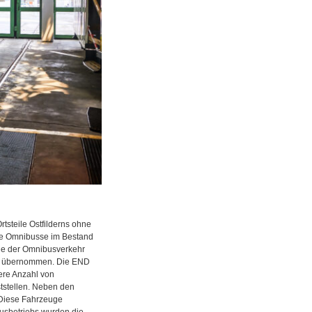
tsteile Ostfilderns ohne
re Omnibusse im Bestand
rde der Omnibusverkehr
men übernommen. Die END
ere Anzahl von
tstellen. Neben den
 Diese Fahrzeuge
usbetriebs wurden die