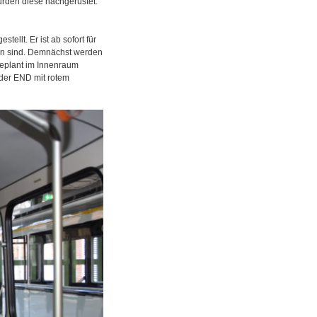
urden diese nachgerüstet.
ellt. Er ist ab sofort für
en sind. Demnächst werden
geplant im Innenraum
 der END mit rotem