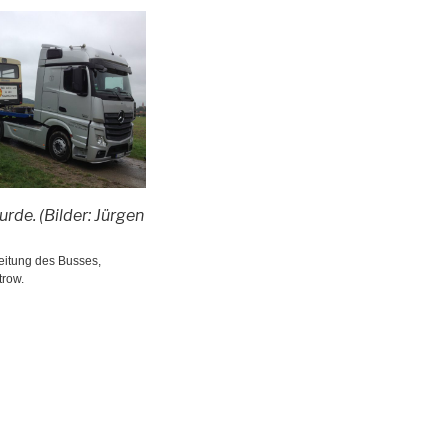
rde. (Bilder: Jürgen
eitung des Busses,
trow.