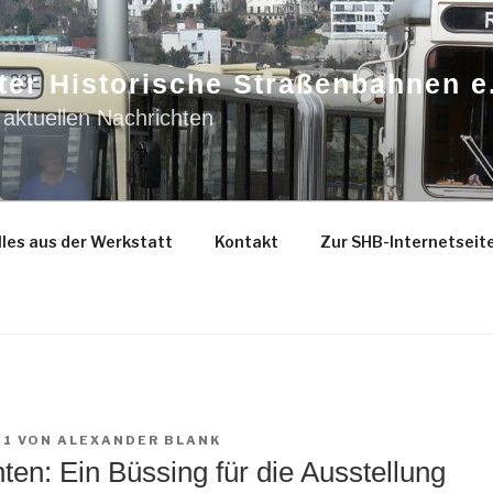
ter Historische Straßenbahnen e
 aktuellen Nachrichten
les aus der Werkstatt
Kontakt
Zur SHB-Internetseit
21
VON
ALEXANDER BLANK
en: Ein Büssing für die Ausstellung