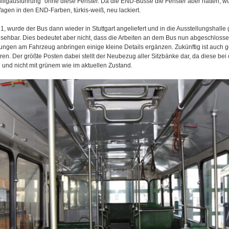
lligausführung“ ohne diese Fenster. Da die END-Busse die Fenster aber hatten, w
gen in den END-Farben, türkis-weiß, neu lackiert.
wurde der Bus dann wieder in Stuttgart angeliefert und in die Ausstellungshalle gest
ehbar. Dies bedeutet aber nicht, dass die Arbeiten an dem Bus nun abgeschloss
tungen am Fahrzeug anbringen einige kleine Details ergänzen. Zukünftig ist auch 
ren. Der größte Posten dabei stellt der Neubezug aller Sitzbänke dar, da diese bei
und nicht mit grünem wie im aktuellen Zustand.