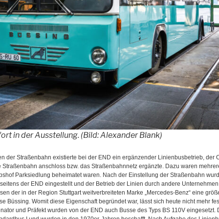
ort in der Ausstellung. (Bild: Alexander Blank)
 der Straßenbahn existierte bei der END ein ergänzender Linienbusbetrieb, der Or
 Straßenbahn anschloss bzw. das Straßenbahnnetz ergänzte. Dazu waren mehre
iebshof Parksiedlung beheimatet waren. Nach der Einstellung der Straßenbahn wu
ls seitens der END eingestellt und der Betrieb der Linien durch andere Unterneh
n der in der Region Stuttgart weitverbreiteten Marke „Mercedes-Benz“ eine größ
Büssing. Womit diese Eigenschaft begründet war, lässt sich heute nicht mehr fes
nator und Präfekt wurden von der END auch Busse des Typs BS 110V eingesetzt.
dardbus I und wurden in den 1970er-Jahren beschafft. Nach Aufgabe des Linienb