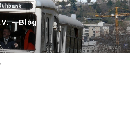
.V. – Blog
e