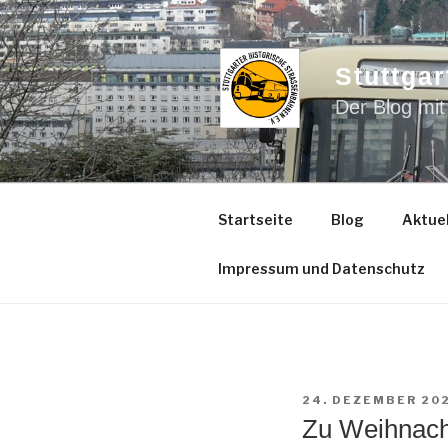
Zum
Inhalt
springen
Stuttgar
Der Blog mit
Startseite
Blog
Aktuel
Impressum und Datenschutz
VERÖFFENTLICHT
24. DEZEMBER 20
AM
Zu Weihnacht