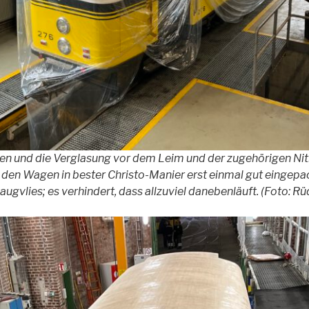
 und die Verglasung vor dem Leim und der zugehörigen Ni
 den Wagen in bester Christo-Manier erst einmal gut eingepa
saugvlies; es verhindert, dass allzuviel danebenläuft. (Foto: 