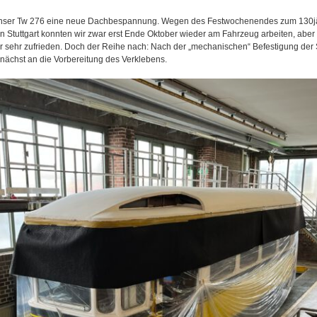
unser Tw 276 eine neue Dachbespannung. Wegen des Festwochenendes zum 130jä
in Stuttgart konnten wir zwar erst Ende Oktober wieder am Fahrzeug arbeiten, a
ir sehr zufrieden. Doch der Reihe nach: Nach der „mechanischen“ Befestigung der 
nächst an die Vorbereitung des Verklebens.