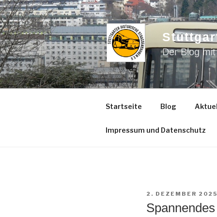
Zum
Inhalt
springen
Stuttgar
Der Blog mit
Startseite
Blog
Aktuel
Impressum und Datenschutz
VERÖFFENTLICHT
2. DEZEMBER 202
AM
Spannendes