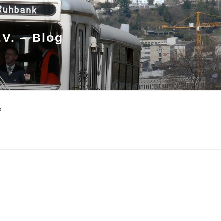
.V. – Blog
e