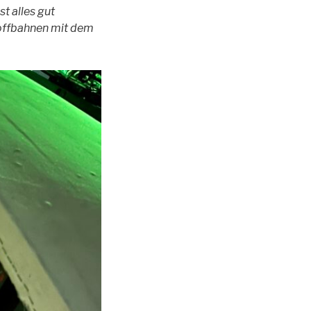
t alles gut
toffbahnen mit dem