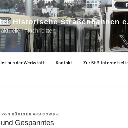
ter Historische Straßenbahnen e
 aktuellen Nachrichten
les aus der Werkstatt
Kontakt
Zur SHB-Internetseit
5
VON
RÜDIGER GRABOWSKI
 und Gespanntes