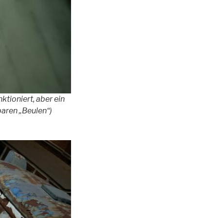
tioniert, aber ein
baren „Beulen“)