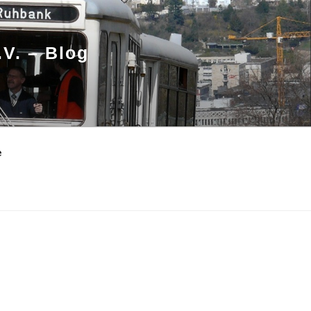
.V. – Blog
e