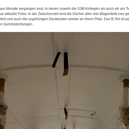
aar Monate vergangen sind, in denen sowohl die SSB-Kollegen als auch wir am Tw
aar aktuelle Fotos. In der Zwischenzeit sind die Dächer aller drei Wagenteile neu 
rt und auch die zugehörigen Deckleisten wieder an ihrem Platz. Das B-Teil ist a
uen Gummidichtungen.