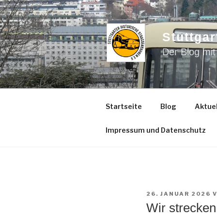
Zum
Inhalt
springen
Stuttgar
Der Blog mit
Startseite
Blog
Aktuel
Impressum und Datenschutz
VERÖFFENTLICHT
26. JANUAR 2026
AM
Wir strecke