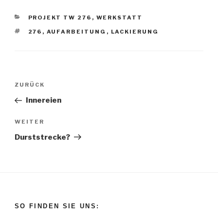
KATEGORIEN
PROJEKT TW 276
,
WERKSTATT
SCHLAGWÖRTER
276
,
AUFARBEITUNG
,
LACKIERUNG
Beitragsnavigation
Vorheriger
ZURÜCK
Beitrag
Innereien
Nächster
WEITER
Beitrag
Durststrecke?
SO FINDEN SIE UNS: