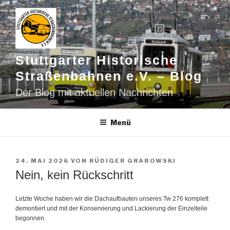
Zum
Inhalt
springen
Stuttgarter Historische
Straßenbahnen e.V. – Blog
Der Blog mit aktuellen Nachrichten
Menü
VERÖFFENTLICHT
24. MAI 2026
VON
RÜDIGER GRABOWSKI
AM
Nein, kein Rückschritt
Letzte Woche haben wir die Dachaufbauten unseres Tw 276 komplett
demontiert und mit der Konservierung und Lackierung der Einzelteile
begonnen.