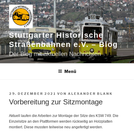
Zum
Inhalt
springen
Stuttgarter Historische
Straßenbahnen e.V. – Blog
Der Blog mit aktuellen Nachrichten
Menü
VERÖFFENTLICHT
29. DEZEMBER 2021
VON
ALEXANDER BLANK
AM
Vorbereitung zur Sitzmontage
Aktuell laufen die Arbeiten zur Montage der Sitze des KSW 749. Die
Einzelsitze an den Plattformen werden rückseitig an Holzplatten
montiert. Diese mussten teilweise neu angefertigt werden.