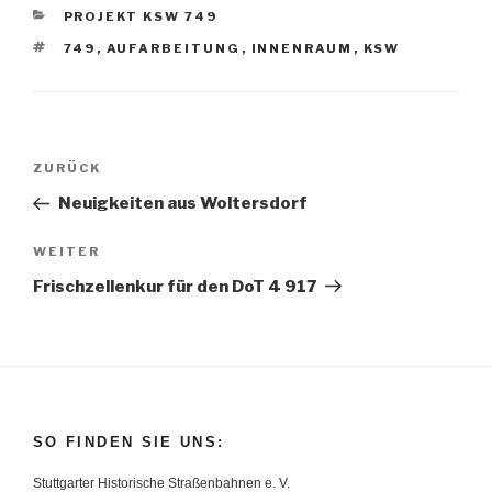
KATEGORIEN
PROJEKT KSW 749
SCHLAGWÖRTER
749
,
AUFARBEITUNG
,
INNENRAUM
,
KSW
Beitragsnavigation
Vorheriger
ZURÜCK
Beitrag
Neuigkeiten aus Woltersdorf
Nächster
WEITER
Beitrag
Frischzellenkur für den DoT 4 917
SO FINDEN SIE UNS:
Stuttgarter Historische Straßenbahnen e. V.